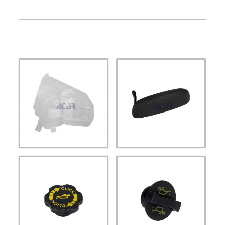
ACAR 158 -
ACAR 207 - KAPI
RADYATÖR YEDEK SU
KOLU FIESTA - KA
DEPOSU FIESTA
SAĞ (R)
DİZEL 2008/
ACAR 606 - MOTOR
ACAR 607 - MOTOR
YAĞ KAPAĞI FIESTA
YAĞ KAPAĞI FIESTA
FOCUS ESCORT 95
FOCUS CONNECT
2002